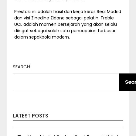
Prestasi ini adalah hasil dari kerja keras Real Madrid
dan visi Zinedine Zidane sebagai pelatih. Treble
UCL adalah momen bersejarah yang akan selalu
diingat sebagai salah satu pencapaian terbesar
dalam sepakbola modern.
SEARCH
Sea
LATEST POSTS