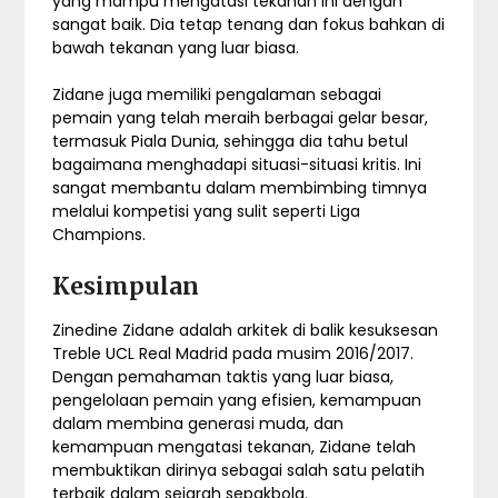
yang mampu mengatasi tekanan ini dengan
sangat baik. Dia tetap tenang dan fokus bahkan di
bawah tekanan yang luar biasa.
Zidane juga memiliki pengalaman sebagai
pemain yang telah meraih berbagai gelar besar,
termasuk Piala Dunia, sehingga dia tahu betul
bagaimana menghadapi situasi-situasi kritis. Ini
sangat membantu dalam membimbing timnya
melalui kompetisi yang sulit seperti Liga
Champions.
Kesimpulan
Zinedine Zidane adalah arkitek di balik kesuksesan
Treble UCL Real Madrid pada musim 2016/2017.
Dengan pemahaman taktis yang luar biasa,
pengelolaan pemain yang efisien, kemampuan
dalam membina generasi muda, dan
kemampuan mengatasi tekanan, Zidane telah
membuktikan dirinya sebagai salah satu pelatih
terbaik dalam sejarah sepakbola.