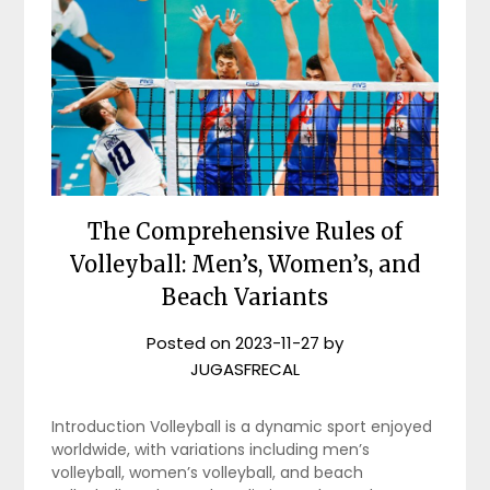
The Comprehensive Rules of
Volleyball: Men’s, Women’s, and
Beach Variants
Posted on
2023-11-27
by
JUGASFRECAL
Introduction Volleyball is a dynamic sport enjoyed
worldwide, with variations including men’s
volleyball, women’s volleyball, and beach