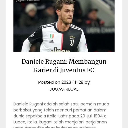
Daniele Rugani: Membangun
Karier di Juventus FC
Posted on
2023-11-28
by
JUGASFRECAL
Daniele Rugani adalah salah satu pemain muda
berbakat yang telah mencuri perhatian dalam
dunia sepakbola Italia. Lahir pada 29 Juli 1994 di
Lucca, Italia, Rugani telah menjalani perjalanan