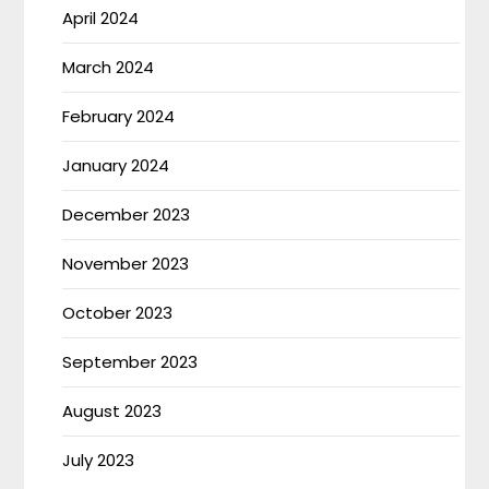
April 2024
March 2024
February 2024
January 2024
December 2023
November 2023
October 2023
September 2023
August 2023
July 2023