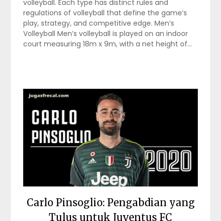
volleyball. Each type has distinct rules and
regulations of volleyball that define the game’s
play, strategy, and competitive edge. Men’s
Volleyball Men’s volleyball is played on an indoor
court measuring 18m x 9m, with a net height of…
Carlo Pinsoglio: Pengabdian yang
Tulus untuk Juventus FC