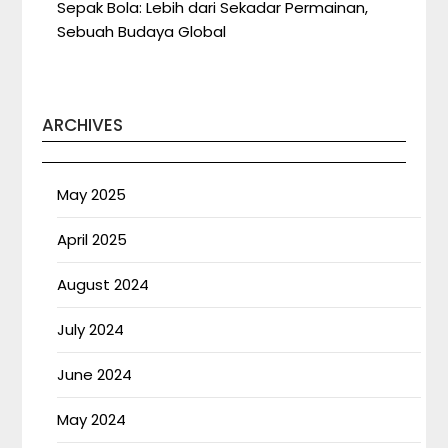
Sepak Bola: Lebih dari Sekadar Permainan,
Sebuah Budaya Global
ARCHIVES
May 2025
April 2025
August 2024
July 2024
June 2024
May 2024