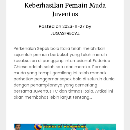
Keberhasilan Pemain Muda
Juventus
Posted on
2023-11-27
by
JUGASFRECAL
Perkenalan Sepak bola Italia telah melahirkan
sejumlah pemain berbakat yang telah meraih
kesuksesan di panggung internasional. Federico
Chiesa adalah salah satu dari mereka. Pemain
muda yang tampil gemilang ini telah menarik
perhatian penggemar sepak bola di seluruh dunia
dengan penampilannya yang cemerlang
bersama Juventus FC dan timnas Italia. Artikel ini
akan membahas lebih lanjut tentang…