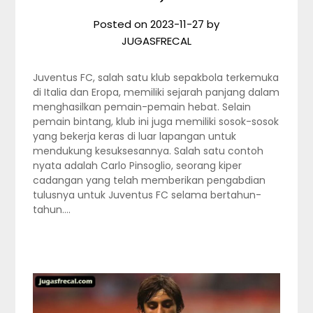
Posted on
2023-11-27
by
JUGASFRECAL
Juventus FC, salah satu klub sepakbola terkemuka
di Italia dan Eropa, memiliki sejarah panjang dalam
menghasilkan pemain-pemain hebat. Selain
pemain bintang, klub ini juga memiliki sosok-sosok
yang bekerja keras di luar lapangan untuk
mendukung kesuksesannya. Salah satu contoh
nyata adalah Carlo Pinsoglio, seorang kiper
cadangan yang telah memberikan pengabdian
tulusnya untuk Juventus FC selama bertahun-
tahun….