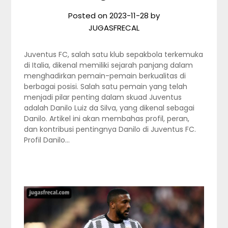
Posted on
2023-11-28
by
JUGASFRECAL
Juventus FC, salah satu klub sepakbola terkemuka
di Italia, dikenal memiliki sejarah panjang dalam
menghadirkan pemain-pemain berkualitas di
berbagai posisi. Salah satu pemain yang telah
menjadi pilar penting dalam skuad Juventus
adalah Danilo Luiz da Silva, yang dikenal sebagai
Danilo. Artikel ini akan membahas profil, peran,
dan kontribusi pentingnya Danilo di Juventus FC.
Profil Danilo…