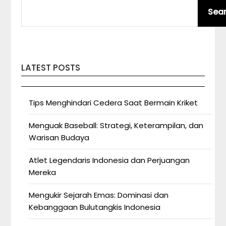
Sea
LATEST POSTS
Tips Menghindari Cedera Saat Bermain Kriket
Menguak Baseball: Strategi, Keterampilan, dan
Warisan Budaya
Atlet Legendaris Indonesia dan Perjuangan
Mereka
Mengukir Sejarah Emas: Dominasi dan
Kebanggaan Bulutangkis Indonesia