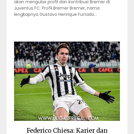
akan mengulas profil dan kontribusi Bremer di
Juventus FC. Profil Bremer Bremer, nama
lengkapnya Gustavo Henrique Furtado…
Federico Chiesa: Karier dan