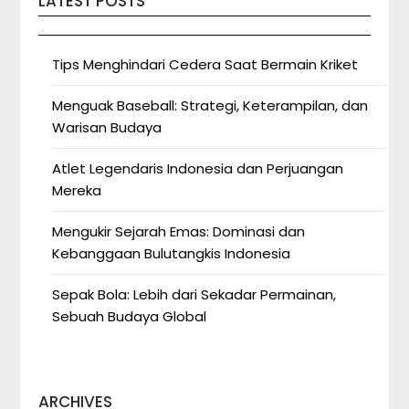
LATEST POSTS
Tips Menghindari Cedera Saat Bermain Kriket
Menguak Baseball: Strategi, Keterampilan, dan
Warisan Budaya
Atlet Legendaris Indonesia dan Perjuangan
Mereka
Mengukir Sejarah Emas: Dominasi dan
Kebanggaan Bulutangkis Indonesia
Sepak Bola: Lebih dari Sekadar Permainan,
Sebuah Budaya Global
ARCHIVES