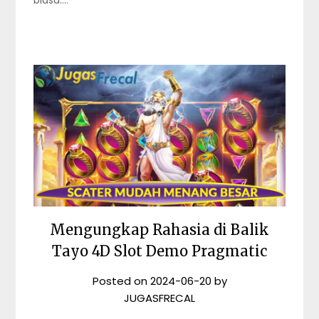
biasa….
Mengungkap Rahasia di Balik
Tayo 4D Slot Demo Pragmatic
Posted on
2024-06-20
by
JUGASFRECAL