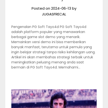
Posted on
2024-06-13
by
JUGASFRECAL
Pengenalan PG Soft Tayo4d PG Soft Tayo4d
adalah platform populer yang menawarkan
berbagai game slot demo yang menarik.
Memainkan versi demo ini bisa memberikan
banyak manfaat, terutama untuk pemula yang
ingin belajar strategi tanpa risiko kehilangan uang.
Artikel ini akan membahas strategi terbaik untuk
meningkatkan peluang menang anda saat
bermain di PG Soft Tayo4d. Memahami…