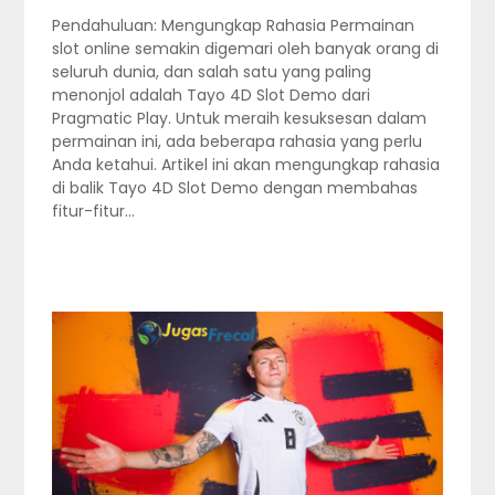
Pendahuluan: Mengungkap Rahasia Permainan
slot online semakin digemari oleh banyak orang di
seluruh dunia, dan salah satu yang paling
menonjol adalah Tayo 4D Slot Demo dari
Pragmatic Play. Untuk meraih kesuksesan dalam
permainan ini, ada beberapa rahasia yang perlu
Anda ketahui. Artikel ini akan mengungkap rahasia
di balik Tayo 4D Slot Demo dengan membahas
fitur-fitur…