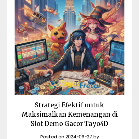
Strategi Efektif untuk
Maksimalkan Kemenangan di
Slot Demo Gacor Tayo4D
Posted on
2024-06-27
by