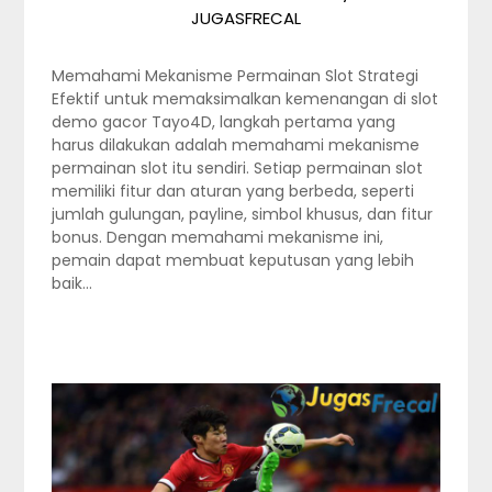
JUGASFRECAL
Memahami Mekanisme Permainan Slot Strategi
Efektif untuk memaksimalkan kemenangan di slot
demo gacor Tayo4D, langkah pertama yang
harus dilakukan adalah memahami mekanisme
permainan slot itu sendiri. Setiap permainan slot
memiliki fitur dan aturan yang berbeda, seperti
jumlah gulungan, payline, simbol khusus, dan fitur
bonus. Dengan memahami mekanisme ini,
pemain dapat membuat keputusan yang lebih
baik…