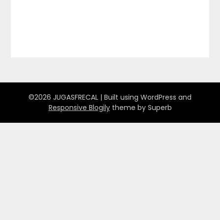
©2026 JUGASFRECAL
| Built using WordPress and
Responsive Blogily
theme by Superb