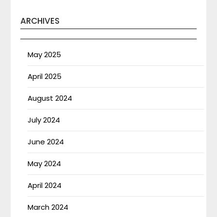
ARCHIVES
May 2025
April 2025
August 2024
July 2024
June 2024
May 2024
April 2024
March 2024