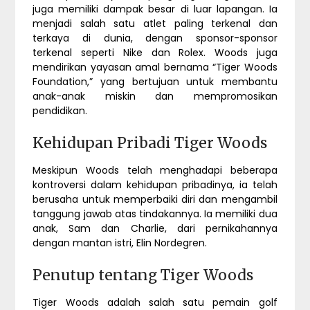
juga memiliki dampak besar di luar lapangan. Ia
menjadi salah satu atlet paling terkenal dan
terkaya di dunia, dengan sponsor-sponsor
terkenal seperti Nike dan Rolex. Woods juga
mendirikan yayasan amal bernama “Tiger Woods
Foundation,” yang bertujuan untuk membantu
anak-anak miskin dan mempromosikan
pendidikan.
Kehidupan Pribadi Tiger Woods
Meskipun Woods telah menghadapi beberapa
kontroversi dalam kehidupan pribadinya, ia telah
berusaha untuk memperbaiki diri dan mengambil
tanggung jawab atas tindakannya. Ia memiliki dua
anak, Sam dan Charlie, dari pernikahannya
dengan mantan istri, Elin Nordegren.
Penutup tentang Tiger Woods
Tiger Woods adalah salah satu pemain golf