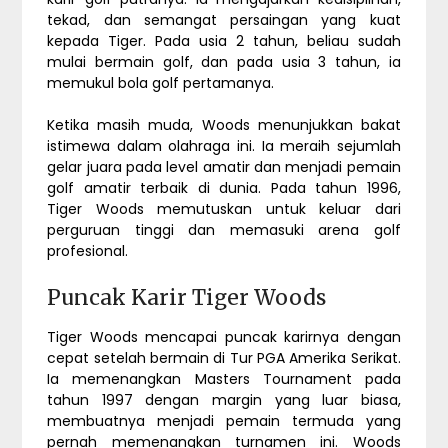
tekad, dan semangat persaingan yang kuat
kepada Tiger. Pada usia 2 tahun, beliau sudah
mulai bermain golf, dan pada usia 3 tahun, ia
memukul bola golf pertamanya.
Ketika masih muda, Woods menunjukkan bakat
istimewa dalam olahraga ini. Ia meraih sejumlah
gelar juara pada level amatir dan menjadi pemain
golf amatir terbaik di dunia. Pada tahun 1996,
Tiger Woods memutuskan untuk keluar dari
perguruan tinggi dan memasuki arena golf
profesional.
Puncak Karir Tiger Woods
Tiger Woods mencapai puncak karirnya dengan
cepat setelah bermain di Tur PGA Amerika Serikat.
Ia memenangkan Masters Tournament pada
tahun 1997 dengan margin yang luar biasa,
membuatnya menjadi pemain termuda yang
pernah memenangkan turnamen ini. Woods