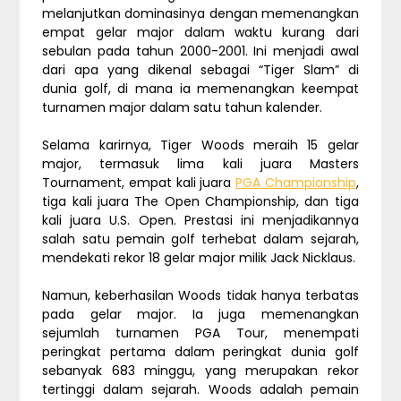
melanjutkan dominasinya dengan memenangkan
empat gelar major dalam waktu kurang dari
sebulan pada tahun 2000-2001. Ini menjadi awal
dari apa yang dikenal sebagai “Tiger Slam” di
dunia golf, di mana ia memenangkan keempat
turnamen major dalam satu tahun kalender.
Selama karirnya, Tiger Woods meraih 15 gelar
major, termasuk lima kali juara Masters
Tournament, empat kali juara
PGA Championship
,
tiga kali juara The Open Championship, dan tiga
kali juara U.S. Open. Prestasi ini menjadikannya
salah satu pemain golf terhebat dalam sejarah,
mendekati rekor 18 gelar major milik Jack Nicklaus.
Namun, keberhasilan Woods tidak hanya terbatas
pada gelar major. Ia juga memenangkan
sejumlah turnamen PGA Tour, menempati
peringkat pertama dalam peringkat dunia golf
sebanyak 683 minggu, yang merupakan rekor
tertinggi dalam sejarah. Woods adalah pemain