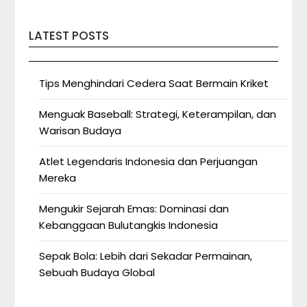
LATEST POSTS
Tips Menghindari Cedera Saat Bermain Kriket
Menguak Baseball: Strategi, Keterampilan, dan
Warisan Budaya
Atlet Legendaris Indonesia dan Perjuangan
Mereka
Mengukir Sejarah Emas: Dominasi dan
Kebanggaan Bulutangkis Indonesia
Sepak Bola: Lebih dari Sekadar Permainan,
Sebuah Budaya Global