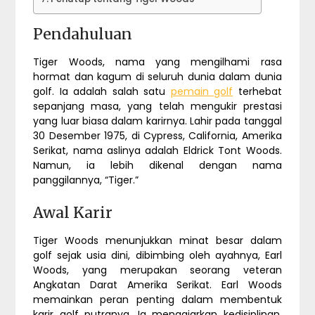
Pendahuluan
Tiger Woods, nama yang mengilhami rasa
hormat dan kagum di seluruh dunia dalam dunia
golf. Ia adalah salah satu
pemain golf
terhebat
sepanjang masa, yang telah mengukir prestasi
yang luar biasa dalam karirnya. Lahir pada tanggal
30 Desember 1975, di Cypress, California, Amerika
Serikat, nama aslinya adalah Eldrick Tont Woods.
Namun, ia lebih dikenal dengan nama
panggilannya, “Tiger.”
Awal Karir
Tiger Woods menunjukkan minat besar dalam
golf sejak usia dini, dibimbing oleh ayahnya, Earl
Woods, yang merupakan seorang veteran
Angkatan Darat Amerika Serikat. Earl Woods
memainkan peran penting dalam membentuk
karir golf putranya. Ia mengajarkan kedisiplinan,