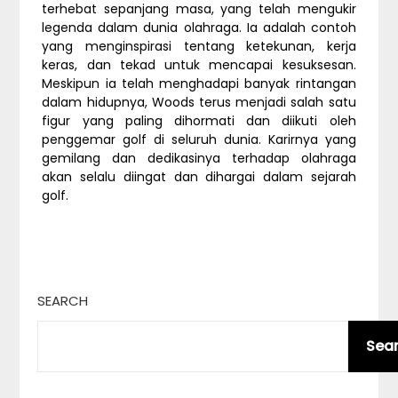
terhebat sepanjang masa, yang telah mengukir
legenda dalam dunia olahraga. Ia adalah contoh
yang menginspirasi tentang ketekunan, kerja
keras, dan tekad untuk mencapai kesuksesan.
Meskipun ia telah menghadapi banyak rintangan
dalam hidupnya, Woods terus menjadi salah satu
figur yang paling dihormati dan diikuti oleh
penggemar golf di seluruh dunia. Karirnya yang
gemilang dan dedikasinya terhadap olahraga
akan selalu diingat dan dihargai dalam sejarah
golf.
SEARCH
Sea