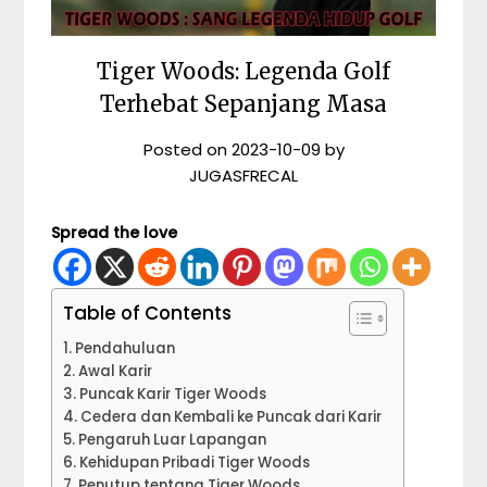
Tiger Woods: Legenda Golf
Terhebat Sepanjang Masa
Posted on
2023-10-09
by
JUGASFRECAL
Spread the love
Table of Contents
Pendahuluan
Awal Karir
Puncak Karir Tiger Woods
Cedera dan Kembali ke Puncak dari Karir
Pengaruh Luar Lapangan
Kehidupan Pribadi Tiger Woods
Penutup tentang Tiger Woods