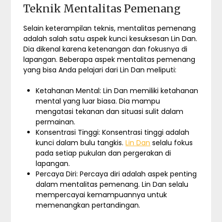
Teknik Mentalitas Pemenang
Selain keterampilan teknis, mentalitas pemenang
adalah salah satu aspek kunci kesuksesan Lin Dan.
Dia dikenal karena ketenangan dan fokusnya di
lapangan. Beberapa aspek mentalitas pemenang
yang bisa Anda pelajari dari Lin Dan meliputi:
Ketahanan Mental: Lin Dan memiliki ketahanan
mental yang luar biasa. Dia mampu
mengatasi tekanan dan situasi sulit dalam
permainan.
Konsentrasi Tinggi: Konsentrasi tinggi adalah
kunci dalam bulu tangkis.
Lin Dan
selalu fokus
pada setiap pukulan dan pergerakan di
lapangan.
Percaya Diri: Percaya diri adalah aspek penting
dalam mentalitas pemenang. Lin Dan selalu
mempercayai kemampuannya untuk
memenangkan pertandingan.