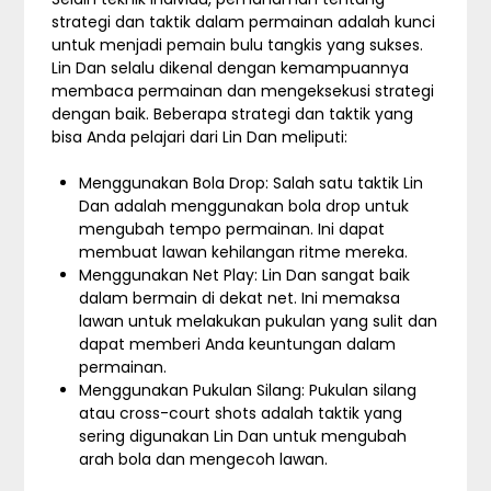
strategi dan taktik dalam permainan adalah kunci
untuk menjadi pemain bulu tangkis yang sukses.
Lin Dan selalu dikenal dengan kemampuannya
membaca permainan dan mengeksekusi strategi
dengan baik. Beberapa strategi dan taktik yang
bisa Anda pelajari dari Lin Dan meliputi:
Menggunakan Bola Drop: Salah satu taktik Lin
Dan adalah menggunakan bola drop untuk
mengubah tempo permainan. Ini dapat
membuat lawan kehilangan ritme mereka.
Menggunakan Net Play: Lin Dan sangat baik
dalam bermain di dekat net. Ini memaksa
lawan untuk melakukan pukulan yang sulit dan
dapat memberi Anda keuntungan dalam
permainan.
Menggunakan Pukulan Silang: Pukulan silang
atau cross-court shots adalah taktik yang
sering digunakan Lin Dan untuk mengubah
arah bola dan mengecoh lawan.