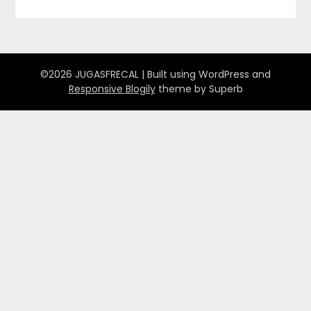
©2026 JUGASFRECAL
| Built using WordPress and
Responsive Blogily
theme by Superb