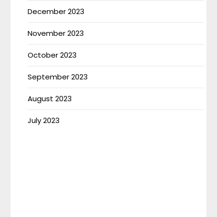
December 2023
November 2023
October 2023
September 2023
August 2023
July 2023