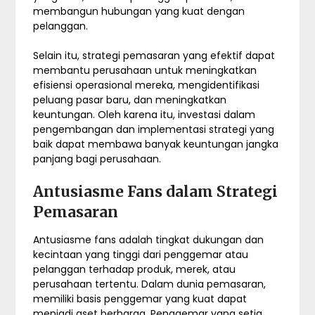
membangun hubungan yang kuat dengan
pelanggan.
Selain itu, strategi pemasaran yang efektif dapat
membantu perusahaan untuk meningkatkan
efisiensi operasional mereka, mengidentifikasi
peluang pasar baru, dan meningkatkan
keuntungan. Oleh karena itu, investasi dalam
pengembangan dan implementasi strategi yang
baik dapat membawa banyak keuntungan jangka
panjang bagi perusahaan.
Antusiasme Fans dalam Strategi
Pemasaran
Antusiasme fans adalah tingkat dukungan dan
kecintaan yang tinggi dari penggemar atau
pelanggan terhadap produk, merek, atau
perusahaan tertentu. Dalam dunia pemasaran,
memiliki basis penggemar yang kuat dapat
menjadi aset berharga. Penggemar yang setia