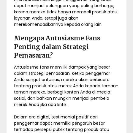
dapat menjadi pelanggan yang paling berharga,
karena mereka tidak hanya membeli produk atau
layanan Anda, tetapi juga akan
merekomendasikannya kepada orang lain.
Mengapa Antusiasme Fans
Penting dalam Strategi
Pemasaran?
Antusiasme fans memiliki dampak yang besar
dalam strategi pemasaran. Ketika penggemar
Anda sangat antusias, mereka akan berbicara
tentang produk atau merek Anda kepada teman-
teman mereka, berbagi konten Anda di media
sosial, dan bahkan mungkin menjadi pembela
merek Anda jika ada kritik.
Dalam era digital, testimonial positif dari
penggemar dapat memiliki pengaruh besar
terhadap persepsi publik tentang produk atau