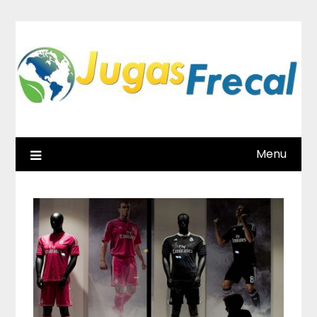
Skip
to
content
Menu