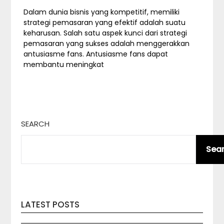
Dalam dunia bisnis yang kompetitif, memiliki
strategi pemasaran yang efektif adalah suatu
keharusan. Salah satu aspek kunci dari strategi
pemasaran yang sukses adalah menggerakkan
antusiasme fans. Antusiasme fans dapat
membantu meningkat
SEARCH
Sea
LATEST POSTS