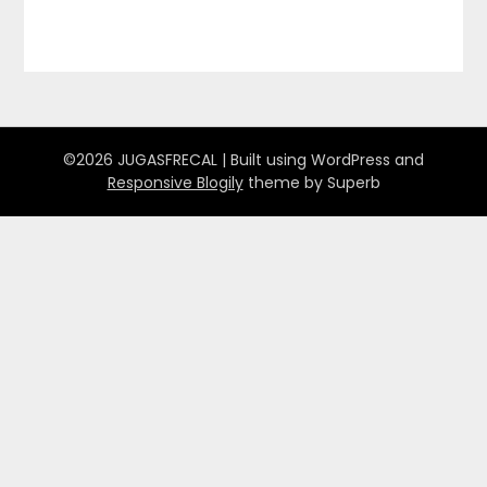
©2026 JUGASFRECAL
| Built using WordPress and
Responsive Blogily
theme by Superb