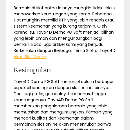
Bermain di slot online lainnya mungkin tidak selalu
menawarkan keuntungan yang sama. Beberapa
slot mungkin memiliki RTP yang lebih rendah atau
sistem keamanan yang kurang terjamin. Oleh
karena itu, Tayo4D Demo PG Soft menjadi pilihan
yang lebih aman dan menguntungkan bagi
pemain. Baca juga artikel kami yang berjudul
Berkenalan dengan Berbagai Tema Slot di Tayo4D
Akun Slot Demo
.
Kesimpulan
Tayo4D Demo PG Soft menonjol dalam berbagai
aspek dibandingkan dengan slot online lainnya.
Dari segi grafis, gameplay, fitur bonus, hingga
keuntungannya, Tayo4D Demo PG Soft
memberikan pengalaman bermain yang lebih
memuaskan dan menguntungkan. Pemain yang
mencari kualitas dan keamanan dalam
permainan slot online akan menemukan bahwa