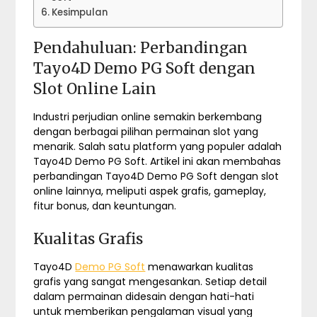
Kesimpulan
Pendahuluan: Perbandingan
Tayo4D Demo PG Soft dengan
Slot Online Lain
Industri perjudian online semakin berkembang
dengan berbagai pilihan permainan slot yang
menarik. Salah satu platform yang populer adalah
Tayo4D Demo PG Soft. Artikel ini akan membahas
perbandingan Tayo4D Demo PG Soft dengan slot
online lainnya, meliputi aspek grafis, gameplay,
fitur bonus, dan keuntungan.
Kualitas Grafis
Tayo4D
Demo PG Soft
menawarkan kualitas
grafis yang sangat mengesankan. Setiap detail
dalam permainan didesain dengan hati-hati
untuk memberikan pengalaman visual yang