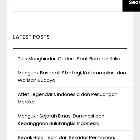
Sea
LATEST POSTS
Tips Menghindari Cedera Saat Bermain Kriket
Menguak Baseball: Strategi, Keterampilan, dan
Warisan Budaya
Atlet Legendaris Indonesia dan Perjuangan
Mereka
Mengukir Sejarah Emas: Dominasi dan
Kebanggaan Bulutangkis Indonesia
Sepak Bola: Lebih dari Sekadar Permainan,