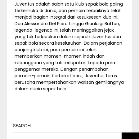
Juventus adalah salah satu klub sepak bola paling
terkemuka di dunia, dan pemain terbaiknya telah
menjadi bagian integral dari kesuksesan klub ini.
Dari Alessandro Del Piero hingga Gianluigi Buffon,
legenda-legenda ini telah meninggalkan jejak
yang tak terlupakan dalam sejarah Juventus dan
sepak bola secara keseluruhan. Dalam perjalanan
panjang klub ini, para pemain ini telah
memberikan momen-momen indah dan
kebanggaan yang tak terlupakan kepada para
penggemar mereka. Dengan penambahan
pemain-pemain berbakat baru, Juventus terus
berusaha mempertahankan warisan gemilangnya
dalam dunia sepak bola.
SEARCH