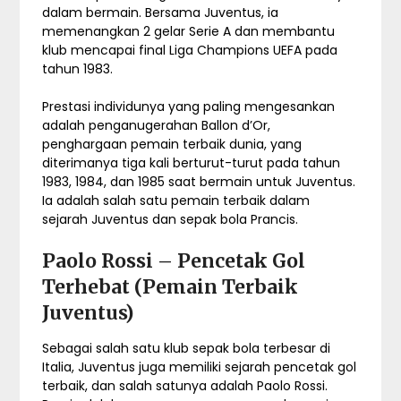
dalam bermain. Bersama Juventus, ia
memenangkan 2 gelar Serie A dan membantu
klub mencapai final Liga Champions UEFA pada
tahun 1983.
Prestasi individunya yang paling mengesankan
adalah penganugerahan Ballon d’Or,
penghargaan pemain terbaik dunia, yang
diterimanya tiga kali berturut-turut pada tahun
1983, 1984, dan 1985 saat bermain untuk Juventus.
Ia adalah salah satu pemain terbaik dalam
sejarah Juventus dan sepak bola Prancis.
Paolo Rossi – Pencetak Gol
Terhebat (Pemain Terbaik
Juventus)
Sebagai salah satu klub sepak bola terbesar di
Italia, Juventus juga memiliki sejarah pencetak gol
terbaik, dan salah satunya adalah Paolo Rossi.