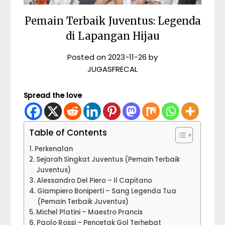
Pemain Terbaik Juventus: Legenda
di Lapangan Hijau
Posted on
2023-11-26
by
JUGASFRECAL
Spread the love
Table of Contents
Perkenalan
Sejarah Singkat Juventus (Pemain Terbaik
Juventus)
Alessandro Del Piero – Il Capitano
Giampiero Boniperti – Sang Legenda Tua
(Pemain Terbaik Juventus)
Michel Platini – Maestro Prancis
Paolo Rossi – Pencetak Gol Terhebat