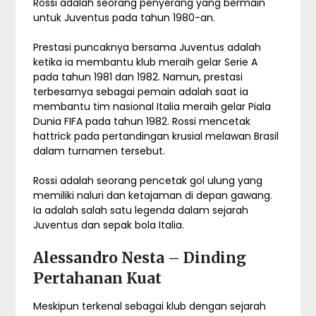
Rossi adalah seorang penyerang yang bermain
untuk Juventus pada tahun 1980-an.
Prestasi puncaknya bersama Juventus adalah
ketika ia membantu klub meraih gelar Serie A
pada tahun 1981 dan 1982. Namun, prestasi
terbesarnya sebagai pemain adalah saat ia
membantu tim nasional Italia meraih gelar Piala
Dunia FIFA pada tahun 1982. Rossi mencetak
hattrick pada pertandingan krusial melawan Brasil
dalam turnamen tersebut.
Rossi adalah seorang pencetak gol ulung yang
memiliki naluri dan ketajaman di depan gawang.
Ia adalah salah satu legenda dalam sejarah
Juventus dan sepak bola Italia.
Alessandro Nesta – Dinding
Pertahanan Kuat
Meskipun terkenal sebagai klub dengan sejarah