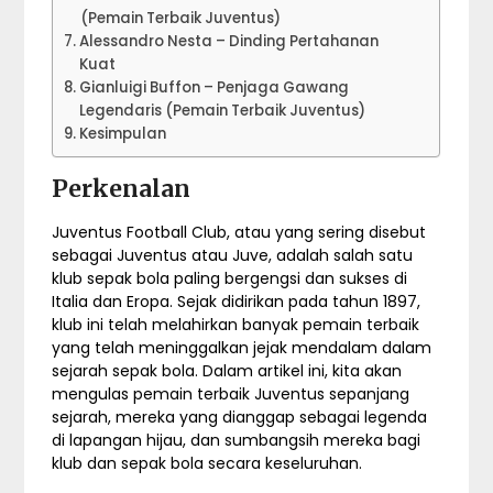
(Pemain Terbaik Juventus)
Alessandro Nesta – Dinding Pertahanan
Kuat
Gianluigi Buffon – Penjaga Gawang
Legendaris (Pemain Terbaik Juventus)
Kesimpulan
Perkenalan
Juventus Football Club, atau yang sering disebut
sebagai Juventus atau Juve, adalah salah satu
klub sepak bola paling bergengsi dan sukses di
Italia dan Eropa. Sejak didirikan pada tahun 1897,
klub ini telah melahirkan banyak pemain terbaik
yang telah meninggalkan jejak mendalam dalam
sejarah sepak bola. Dalam artikel ini, kita akan
mengulas pemain terbaik Juventus sepanjang
sejarah, mereka yang dianggap sebagai legenda
di lapangan hijau, dan sumbangsih mereka bagi
klub dan sepak bola secara keseluruhan.