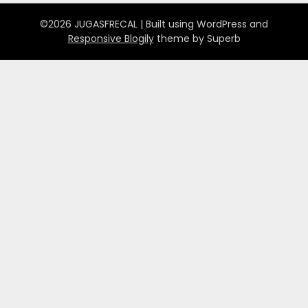
©2026 JUGASFRECAL
| Built using WordPress and
Responsive Blogily
theme by Superb