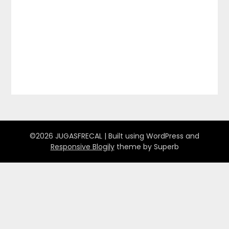
©2026 JUGASFRECAL
| Built using WordPress and
Responsive Blogily
theme by Superb