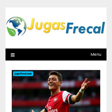
Skip
to
content
Menu