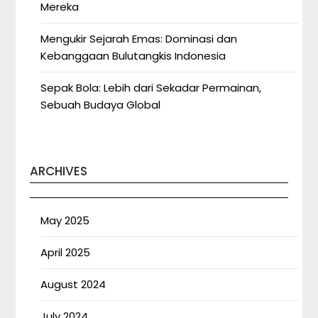
Mereka
Mengukir Sejarah Emas: Dominasi dan
Kebanggaan Bulutangkis Indonesia
Sepak Bola: Lebih dari Sekadar Permainan,
Sebuah Budaya Global
ARCHIVES
May 2025
April 2025
August 2024
July 2024