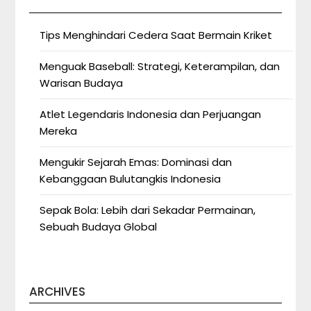
Tips Menghindari Cedera Saat Bermain Kriket
Menguak Baseball: Strategi, Keterampilan, dan
Warisan Budaya
Atlet Legendaris Indonesia dan Perjuangan
Mereka
Mengukir Sejarah Emas: Dominasi dan
Kebanggaan Bulutangkis Indonesia
Sepak Bola: Lebih dari Sekadar Permainan,
Sebuah Budaya Global
ARCHIVES