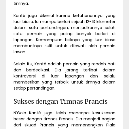
timnya.
Kanté juga dikenal karena ketahanannya yang
luar biasa. Ia mampu berlari sejauh 12-13 kilometer
dalam satu pertandingan, menjadikannya salah
satu pemain yang paling banyak berlari di
lapangan. Kemampuan fisiknya yang luar biasa
membuatnya sulit untuk dilewati oleh pemain
lawan.
Selain itu, Kanté adalah pemain yang rendah hati
dan berdedikasi. Dia jarang terlibat dalam
kontroversi di luar lapangan dan selalu
memberikan yang terbaik untuk timnya dalam
setiap pertandingan.
Sukses dengan Timnas Prancis
N’Golo Kanté juga telah mencapai kesuksesan
besar dengan timnas Prancis. Dia menjadi bagian
dari skuad Prancis yang memenangkan Piala