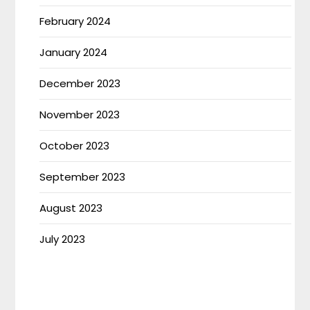
February 2024
January 2024
December 2023
November 2023
October 2023
September 2023
August 2023
July 2023