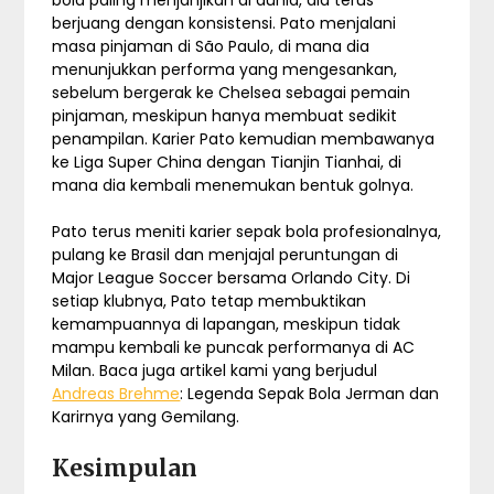
bola paling menjanjikan di dunia, dia terus
berjuang dengan konsistensi. Pato menjalani
masa pinjaman di São Paulo, di mana dia
menunjukkan performa yang mengesankan,
sebelum bergerak ke Chelsea sebagai pemain
pinjaman, meskipun hanya membuat sedikit
penampilan. Karier Pato kemudian membawanya
ke Liga Super China dengan Tianjin Tianhai, di
mana dia kembali menemukan bentuk golnya.
Pato terus meniti karier sepak bola profesionalnya,
pulang ke Brasil dan menjajal peruntungan di
Major League Soccer bersama Orlando City. Di
setiap klubnya, Pato tetap membuktikan
kemampuannya di lapangan, meskipun tidak
mampu kembali ke puncak performanya di AC
Milan. Baca juga artikel kami yang berjudul
Andreas Brehme
: Legenda Sepak Bola Jerman dan
Karirnya yang Gemilang.
Kesimpulan