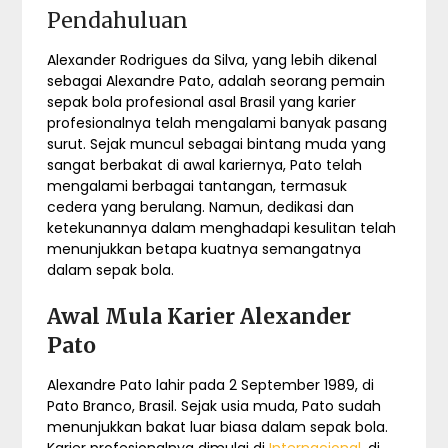
Pendahuluan
Alexander Rodrigues da Silva, yang lebih dikenal
sebagai Alexandre Pato, adalah seorang pemain
sepak bola profesional asal Brasil yang karier
profesionalnya telah mengalami banyak pasang
surut. Sejak muncul sebagai bintang muda yang
sangat berbakat di awal kariernya, Pato telah
mengalami berbagai tantangan, termasuk
cedera yang berulang. Namun, dedikasi dan
ketekunannya dalam menghadapi kesulitan telah
menunjukkan betapa kuatnya semangatnya
dalam sepak bola.
Awal Mula Karier Alexander
Pato
Alexandre Pato lahir pada 2 September 1989, di
Pato Branco, Brasil. Sejak usia muda, Pato sudah
menunjukkan bakat luar biasa dalam sepak bola.