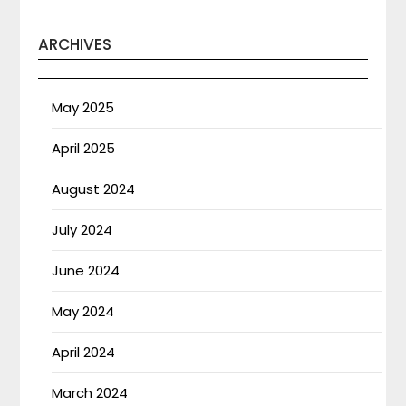
ARCHIVES
May 2025
April 2025
August 2024
July 2024
June 2024
May 2024
April 2024
March 2024