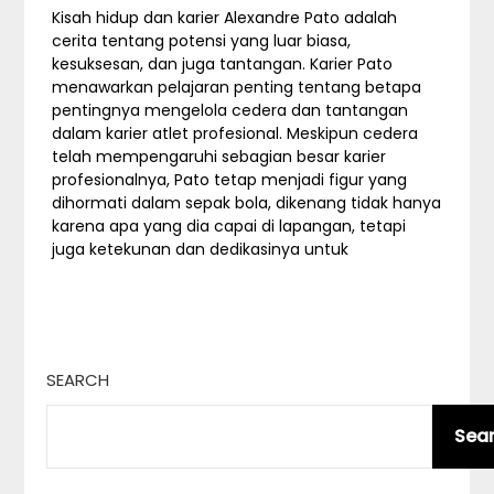
Kisah hidup dan karier Alexandre Pato adalah
cerita tentang potensi yang luar biasa,
kesuksesan, dan juga tantangan. Karier Pato
menawarkan pelajaran penting tentang betapa
pentingnya mengelola cedera dan tantangan
dalam karier atlet profesional. Meskipun cedera
telah mempengaruhi sebagian besar karier
profesionalnya, Pato tetap menjadi figur yang
dihormati dalam sepak bola, dikenang tidak hanya
karena apa yang dia capai di lapangan, tetapi
juga ketekunan dan dedikasinya untuk
SEARCH
Sea