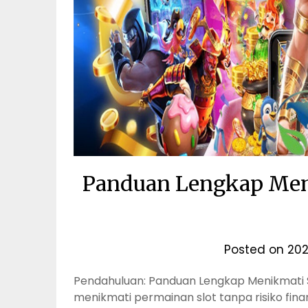
Panduan Lengkap Men
Posted on
20
Pendahuluan: Panduan Lengkap Menikmati Sl
menikmati permainan slot tanpa risiko finan