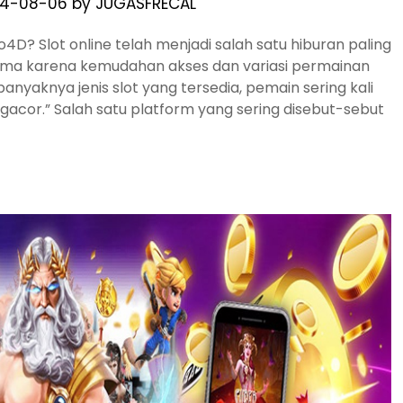
24-08-06
by
JUGASFRECAL
D? Slot online telah menjadi salah satu hiburan paling
tama karena kemudahan akses dan variasi permainan
nyaknya jenis slot yang tersedia, pemain sering kali
“gacor.” Salah satu platform yang sering disebut-sebut