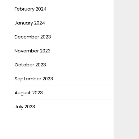
February 2024
January 2024
December 2023
November 2023
October 2023
September 2023
August 2023
July 2023