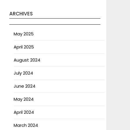
ARCHIVES
May 2025
April 2025
August 2024
July 2024
June 2024
May 2024
April 2024
March 2024