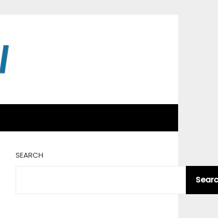
SEARCH
Sear