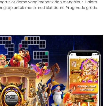
rbagai slot demo yang menarik dan menghibur. Dalam
engkap untuk menikmati slot demo Pragmatic gratis,