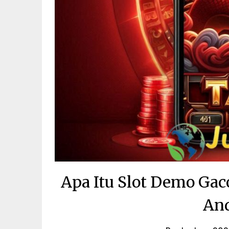
Apa Itu Slot Demo Gac
And