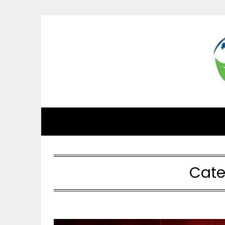
Skip
to
content
Cate