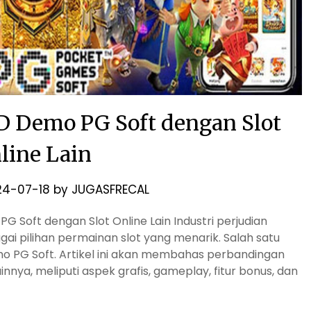
 Demo PG Soft dengan Slot
line Lain
24-07-18
by
JUGASFRECAL
Soft dengan Slot Online Lain Industri perjudian
i pilihan permainan slot yang menarik. Salah satu
o PG Soft. Artikel ini akan membahas perbandingan
nnya, meliputi aspek grafis, gameplay, fitur bonus, dan