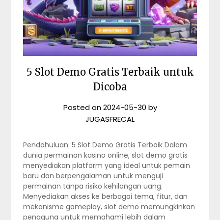
5 Slot Demo Gratis Terbaik untuk
Dicoba
Posted on
2024-05-30
by
JUGASFRECAL
Pendahuluan: 5 Slot Demo Gratis Terbaik Dalam
dunia permainan kasino online, slot demo gratis
menyediakan platform yang ideal untuk pemain
baru dan berpengalaman untuk menguji
permainan tanpa risiko kehilangan uang.
Menyediakan akses ke berbagai tema, fitur, dan
mekanisme gameplay, slot demo memungkinkan
pengguna untuk memahami lebih dalam