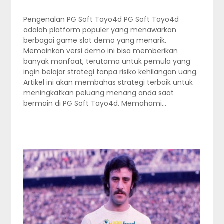
Pengenalan PG Soft Tayo4d PG Soft Tayo4d
adalah platform populer yang menawarkan
berbagai game slot demo yang menarik.
Memainkan versi demo ini bisa memberikan
banyak manfaat, terutama untuk pemula yang
ingin belajar strategi tanpa risiko kehilangan uang.
Artikel ini akan membahas strategi terbaik untuk
meningkatkan peluang menang anda saat
bermain di PG Soft Tayo4d. Memahami…