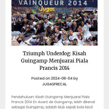
Triumph Underdog: Kisah
Guingamp Menjuarai Piala
Prancis 2014
Posted on
2024-06-04
by
JUGASFRECAL
Pendahuluan: Kisah Guingamp Menjuarai Piala
Prancis 2014 En Avant de Guingamp, lebih dikenal
sebagai Guingamp, adalah klub sepak bola kecil