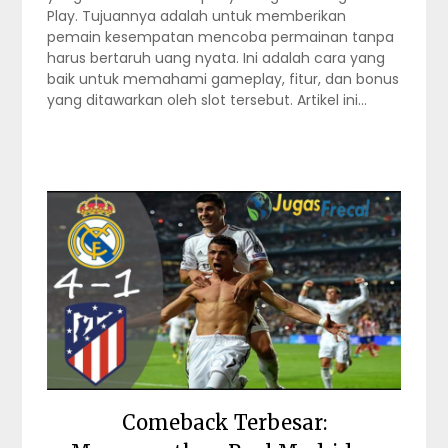
Play. Tujuannya adalah untuk memberikan
pemain kesempatan mencoba permainan tanpa
harus bertaruh uang nyata. Ini adalah cara yang
baik untuk memahami gameplay, fitur, dan bonus
yang ditawarkan oleh slot tersebut. Artikel ini…
Comeback Terbesar: