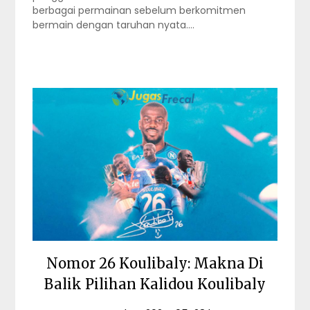
berbagai permainan sebelum berkomitmen
bermain dengan taruhan nyata….
Nomor 26 Koulibaly: Makna Di
Balik Pilihan Kalidou Koulibaly