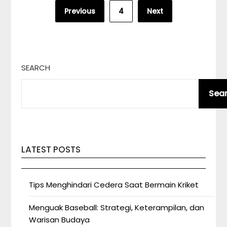
Posts
Previous
4
Next
pagination
SEARCH
Sea
LATEST POSTS
Tips Menghindari Cedera Saat Bermain Kriket
Menguak Baseball: Strategi, Keterampilan, dan
Warisan Budaya