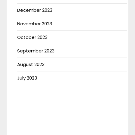
December 2023
November 2023
October 2023
September 2023
August 2023
July 2023