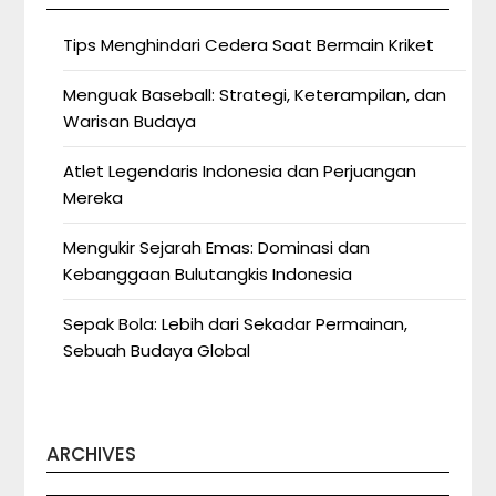
Tips Menghindari Cedera Saat Bermain Kriket
Menguak Baseball: Strategi, Keterampilan, dan
Warisan Budaya
Atlet Legendaris Indonesia dan Perjuangan
Mereka
Mengukir Sejarah Emas: Dominasi dan
Kebanggaan Bulutangkis Indonesia
Sepak Bola: Lebih dari Sekadar Permainan,
Sebuah Budaya Global
ARCHIVES