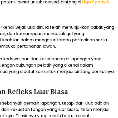
potensi besar untuk menjadi bintang di
Liga Spanyol
.
i
kenal. Sejak usia dini, Ia telah menunjukkan bakat yang
mainan, dan kemampuan mencetak gol yang
iki keahlian dalam mengatur tempo permainan serta
mbuka pertahanan lawan.
kan kedewasaan dan ketenangan di lapangan yang
Dengan dukungan pelatih yang dikenal dalam
a yang dibutuhkan untuk menjadi bintang berikutnya
n Refleks Luar Biasa
n sebanyak pemain lapangan, tetapi dari Klub adalah
s, dan kekuatan tangan yang luar biasa, telah menjadi
 nya. Di usianya yang masih belia, ia sudah