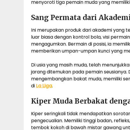
menyoroti tiga pemain muda yang memiliki 
Sang Permata dari Akadem
Ini merupakan produk dari akademi yang ter
luar biasa dengan kontrol bola, visi per
mengagumkan. Bermain di posisi, ia memil
memberikan umpan-umpan kunci yang me
Di usia yang masih muda, telah menunjuk
jarang ditemukan pada pemain seusianya. 
mengembangkan bakat muda, memiliki semu
di
La Liga
.
Kiper Muda Berbakat denga
Kiper seringkali tidak mendapatkan sorota
pengecualian. Memiliki tinggi badan, reflek
tembok kokoh di bawah mistar gawang untuk