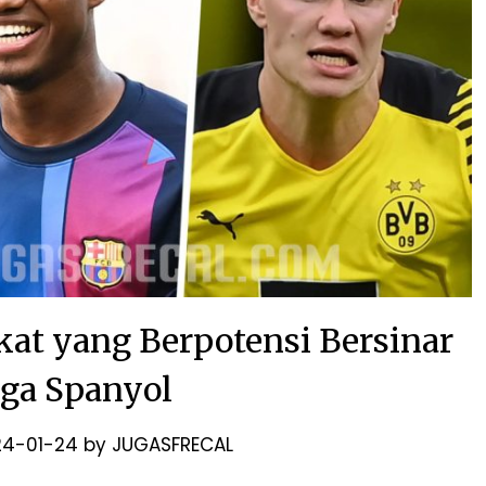
at yang Berpotensi Bersinar
iga Spanyol
24-01-24
by
JUGASFRECAL