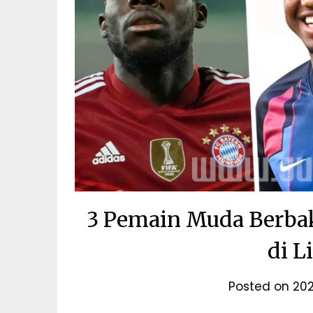
3 Pemain Muda Berbak
di L
Posted on
20