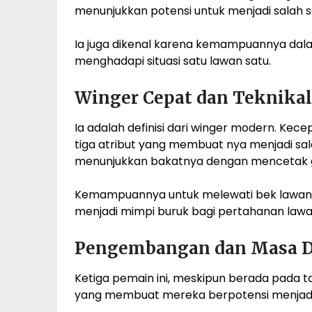
menunjukkan potensi untuk menjadi salah sat
Ia juga dikenal karena kemampuannya da
menghadapi situasi satu lawan satu.
Winger Cepat dan Teknikal
Ia adalah definisi dari winger modern. Ke
tiga atribut yang membuat nya menjadi salah
menunjukkan bakatnya dengan mencetak go
Kemampuannya untuk melewati bek lawan 
menjadi mimpi buruk bagi pertahanan lawa
Pengembangan dan Masa 
Ketiga pemain ini, meskipun berada pada t
yang membuat mereka berpotensi menjadi 