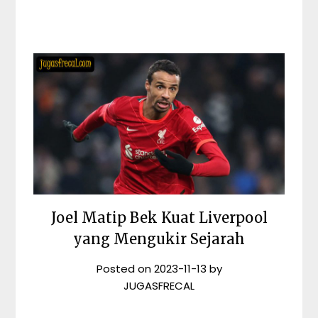
Joel Matip Bek Kuat Liverpool
yang Mengukir Sejarah
Posted on
2023-11-13
by
JUGASFRECAL