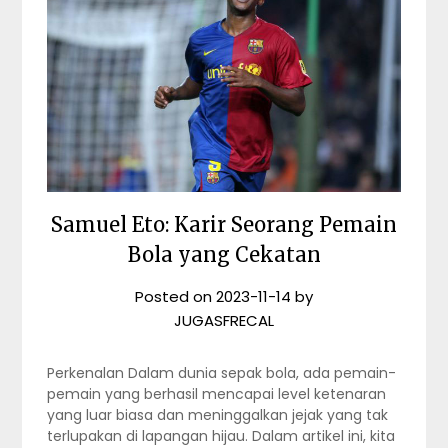
Samuel Eto: Karir Seorang Pemain
Bola yang Cekatan
Posted on
2023-11-14
by
JUGASFRECAL
Perkenalan Dalam dunia sepak bola, ada pemain-
pemain yang berhasil mencapai level ketenaran
yang luar biasa dan meninggalkan jejak yang tak
terlupakan di lapangan hijau. Dalam artikel ini, kita