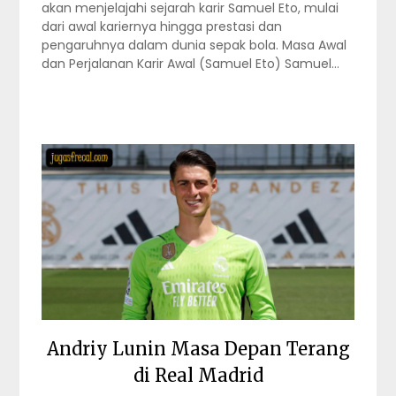
akan menjelajahi sejarah karir Samuel Eto, mulai
dari awal kariernya hingga prestasi dan
pengaruhnya dalam dunia sepak bola. Masa Awal
dan Perjalanan Karir Awal (Samuel Eto) Samuel…
Andriy Lunin Masa Depan Terang
di Real Madrid