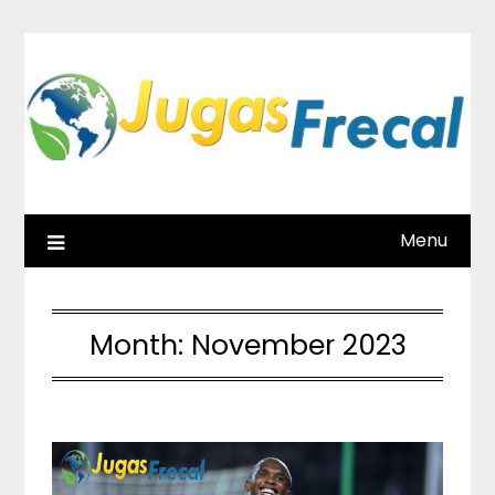
Skip
to
content
Menu
Month:
November 2023