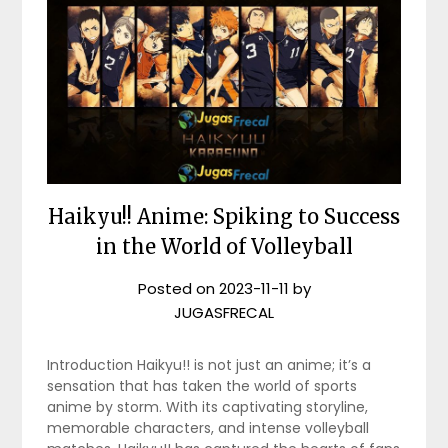
Haikyu!! Anime: Spiking to Success
in the World of Volleyball
Posted on
2023-11-11
by
JUGASFRECAL
Introduction Haikyu!! is not just an anime; it’s a
sensation that has taken the world of sports
anime by storm. With its captivating storyline,
memorable characters, and intense volleyball