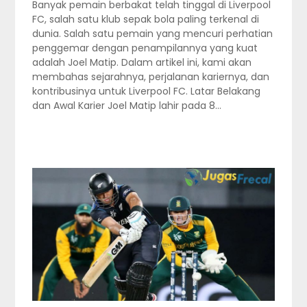
Banyak pemain berbakat telah tinggal di Liverpool
FC, salah satu klub sepak bola paling terkenal di
dunia. Salah satu pemain yang mencuri perhatian
penggemar dengan penampilannya yang kuat
adalah Joel Matip. Dalam artikel ini, kami akan
membahas sejarahnya, perjalanan kariernya, dan
kontribusinya untuk Liverpool FC. Latar Belakang
dan Awal Karier Joel Matip lahir pada 8…