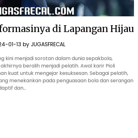
sformasinya di Lapangan Hijau
24-01-13
by
JUGASFRECAL
g kini menjadi sorotan dalam dunia sepakbola,
hirnya beralih menjadi pelatih. Awal karir Pioli
nan kuat untuk mengejar kesuksesan. Sebagai pelatih,
ya yang menekankan pada penguasaan bola dan serangan
daptif dan…