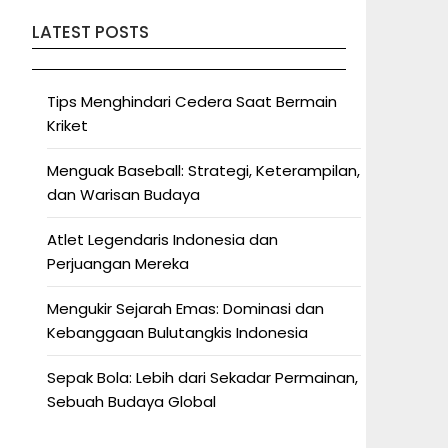
LATEST POSTS
Tips Menghindari Cedera Saat Bermain
Kriket
Menguak Baseball: Strategi, Keterampilan,
dan Warisan Budaya
Atlet Legendaris Indonesia dan
Perjuangan Mereka
Mengukir Sejarah Emas: Dominasi dan
Kebanggaan Bulutangkis Indonesia
Sepak Bola: Lebih dari Sekadar Permainan,
Sebuah Budaya Global