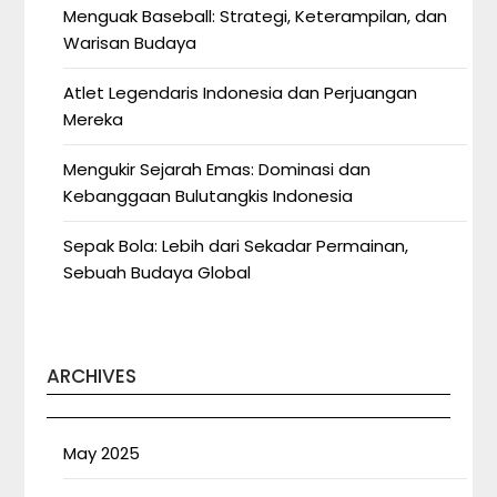
Menguak Baseball: Strategi, Keterampilan, dan
Warisan Budaya
Atlet Legendaris Indonesia dan Perjuangan
Mereka
Mengukir Sejarah Emas: Dominasi dan
Kebanggaan Bulutangkis Indonesia
Sepak Bola: Lebih dari Sekadar Permainan,
Sebuah Budaya Global
ARCHIVES
May 2025