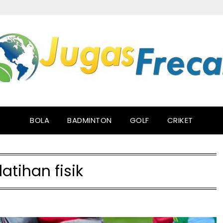
BOLA
BADMINTON
GOLF
CRIKET
latihan fisik