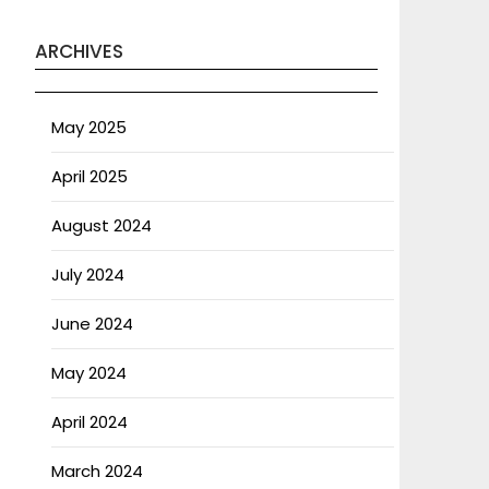
ARCHIVES
May 2025
April 2025
August 2024
July 2024
June 2024
May 2024
April 2024
March 2024