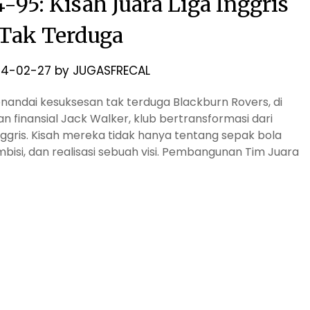
-95: Kisah Juara Liga Inggris
Tak Terduga
24-02-27
by
JUGASFRECAL
nandai kesuksesan tak terduga Blackburn Rovers, di
 finansial Jack Walker, klub bertransformasi dari
nggris. Kisah mereka tidak hanya tentang sepak bola
bisi, dan realisasi sebuah visi. Pembangunan Tim Juara