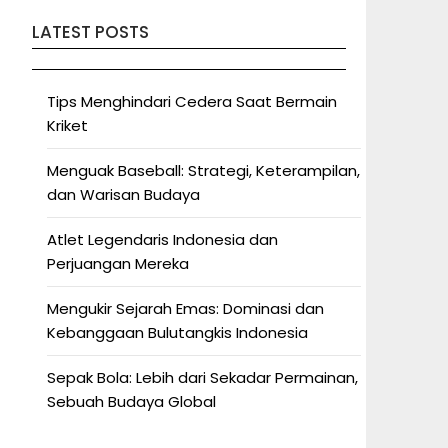
LATEST POSTS
Tips Menghindari Cedera Saat Bermain
Kriket
Menguak Baseball: Strategi, Keterampilan,
dan Warisan Budaya
Atlet Legendaris Indonesia dan
Perjuangan Mereka
Mengukir Sejarah Emas: Dominasi dan
Kebanggaan Bulutangkis Indonesia
Sepak Bola: Lebih dari Sekadar Permainan,
Sebuah Budaya Global